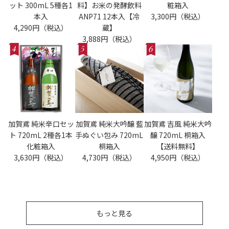
ット 300mL 5種各1
料】お米の発酵飲料
粧箱入
本入
ANP71 12本入【冷
3,300円（税込）
4,290円（税込）
蔵】
3,888円（税込）
加賀鳶 純米辛口セッ
加賀鳶 純米大吟醸 藍
加賀鳶 吉風 純米大吟
ト 720mL 2種各1本
手ぬぐい包み 720mL
醸 720mL 桐箱入
化粧箱入
桐箱入
【送料無料】
3,630円（税込）
4,730円（税込）
4,950円（税込）
もっと見る