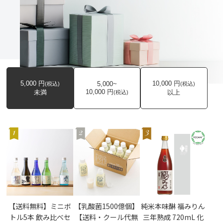
5,000
円
10,000
円
5,000~
(税込)
(税込)
10,000
円
未満
以上
(税込)
【送料無料】ミニボ
【乳酸菌1500億個】
純米本味醂 福みりん
トル5本 飲み比べセ
【送料・クール代無
三年熟成 720mL 化