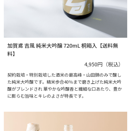
加賀鳶 吉風 純米大吟醸 720mL 桐箱入【送料無
料】
4,950円（税込）
契約栽培・特別栽培した酒米の最高峰・山田錦のみで醸し
た純米大吟醸です。精米歩合40％まで磨き上げた純米大吟
醸がブレンドされ 華やかな吟醸香と繊細な口あたり、豊か
に膨らむ旨味とキレのよさが特長です。