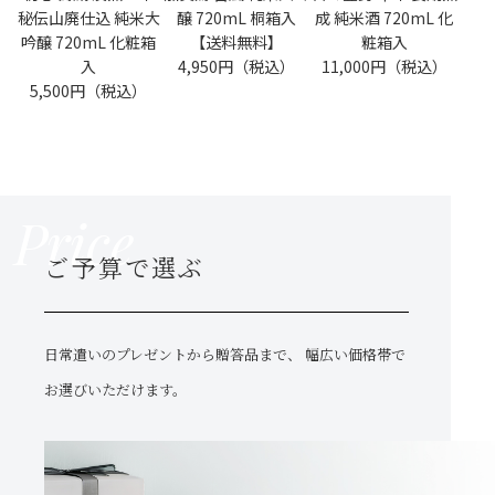
秘伝山廃仕込 純米大
醸 720mL 桐箱入
成 純米酒 720mL 化
吟醸 720mL 化粧箱
【送料無料】
粧箱入
入
4,950円（税込）
11,000円（税込）
5,500円（税込）
Price
ご予算で選ぶ
日常遣いのプレゼントから贈答品まで、
幅広い価格帯で
お選びいただけます。