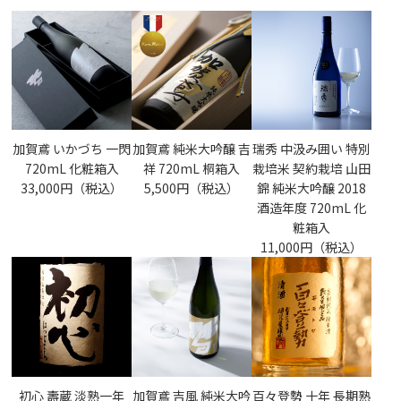
加賀鳶 いかづち 一閃
加賀鳶 純米大吟醸 吉
瑞秀 中汲み囲い 特別
720mL 化粧箱入
祥 720mL 桐箱入
栽培米 契約栽培 山田
33,000円（税込）
5,500円（税込）
錦 純米大吟醸 2018
酒造年度 720mL 化
粧箱入
11,000円（税込）
初心 壽蔵 淡熟一年
加賀鳶 吉風 純米大吟
百々登勢 十年 長期熟