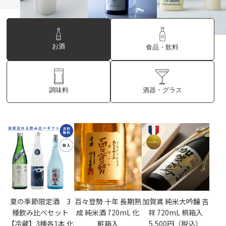
お酒
食品・飲料
酒器・グラス
調味料
夏の季節限定酒 3
百々登勢 十年 長期熟
加賀鳶 純米大吟醸 吉
種飲み比べセット
成 純米酒 720mL 化
祥 720mL 桐箱入
【冷蔵】3種各1本 化
粧箱入
5,500円（税込）