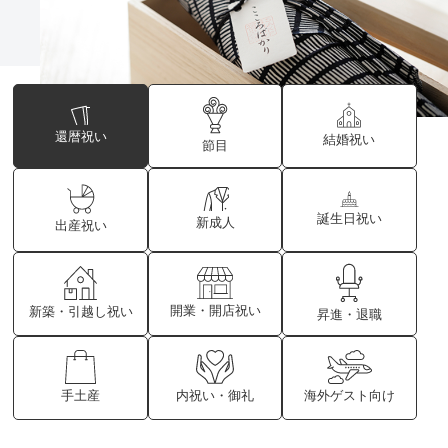
還暦祝い
結婚祝い
節目
誕生日祝い
新成人
出産祝い
開業・開店祝い
新築・引越し祝い
昇進・退職
海外ゲスト向け
内祝い・御礼
手土産