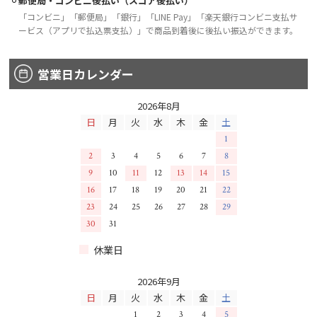
郵便局・コンビニ後払い（スコア後払い）
「コンビニ」「郵便局」「銀行」「LINE Pay」「楽天銀行コンビニ支払サ
ービス（アプリで払込票支払）」で商品到着後に後払い振込ができます。
営業日カレンダー
2026年8月
日
月
火
水
木
金
土
1
2
3
4
5
6
7
8
9
10
11
12
13
14
15
16
17
18
19
20
21
22
23
24
25
26
27
28
29
30
31
休業日
2026年9月
日
月
火
水
木
金
土
1
2
3
4
5