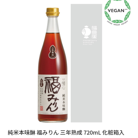
純米本味醂 福みりん 三年熟成 720mL 化粧箱入