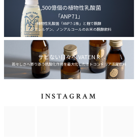
1,500億個の植物性乳酸菌
「ANP71」
植物性乳酸菌「ANP7-1株」と麹で醗酵
ノンアレルゲン、ノンアルコールのお米の醗酵飲料
サビない日々へ VATEN R
若々しさへ寄り添う抗酸化作用を最大化したミトコンドリア活躍飲料
INSTAGRAM