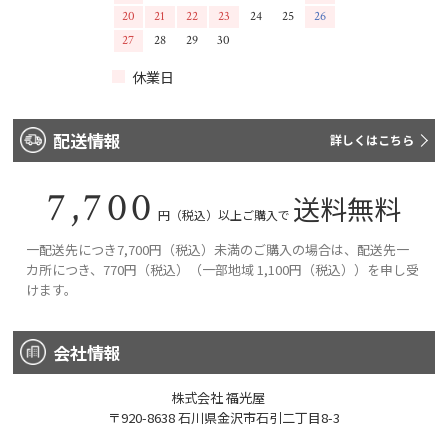
20
21
22
23
24
25
26
27
28
29
30
休業日
配送情報
詳しくはこちら
7,700
送料無料
円（税込）以上ご購入で
一配送先につき7,700円（税込）未満のご購入の場合は、配送先一
カ所につき、770円（税込）（一部地域 1,100円（税込））を申し受
けます。
会社情報
株式会社 福光屋
〒920-8638 石川県金沢市石引二丁目8-3