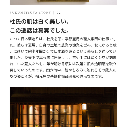
FUKUMITSUYA STORY
02
杜氏の肌は白く美しい、
この逸話は真実でした。
かつて日本酒造りは、杜氏を頭に季節雇用の職人集団の仕事でし
た。彼らは夏場、自身の土地で農業や漁業を営み、秋になると蔵
元に赴いて約半年間かけて日本酒を造るという暮らしを送ってい
ました。炎天下で真っ黒に日焼けし、首や手には深くシワが刻ま
れていた蔵人たちも、年が明ける頃には次第に肌の透明感を取り
戻していったのです。四六時中、麹やもろみに触れるその蔵人た
ちの姿こそが、福光屋の基礎化粧品開発の原点なのです。