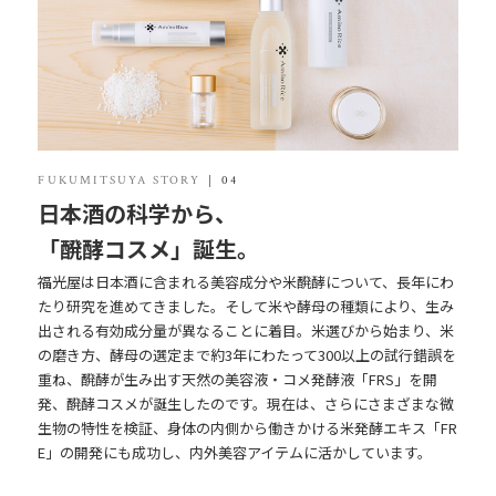
FUKUMITSUYA STORY
04
日本酒の科学から、
「醗酵コスメ」誕生。
福光屋は日本酒に含まれる美容成分や米醗酵について、長年にわ
たり研究を進めてきました。そして米や酵母の種類により、生み
出される有効成分量が異なることに着目。米選びから始まり、米
の磨き方、酵母の選定まで約3年にわたって300以上の試行錯誤を
重ね、醗酵が生み出す天然の美容液・コメ発酵液「FRS」を開
発、醗酵コスメが誕生したのです。現在は、さらにさまざまな微
生物の特性を検証、身体の内側から働きかける米発酵エキス「FR
E」の開発にも成功し、内外美容アイテムに活かしています。