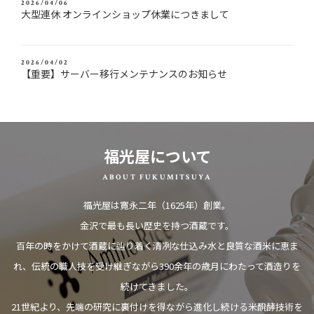
2026/04/06
大型連休 オンラインショップ休業につきまして
2026/04/02
【重要】サーバー移行メンテナンスのお知らせ
福光屋について
ABOUT FUKUMITSUYA
福光屋は寛永二年（1625年）創業。
金沢で最も長い歴史を持つ酒蔵です。
百年の時をかけて酒蔵に辿り着く清冽な仕込み水と良質な酒米に恵ま
れ、
伝統の職人技を受け継ぎながら390余年の歳月にわたって酒造りを
続けてきました。
21世紀より、先端の研究に裏付けを得ながら進化し続ける米醗酵技術を