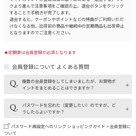
クより進んで注意事項をご確認の上、退会ボタンをクリック
することで手続きが完了します。
退会すると、クーポンやポイントなどの特典がご利用いただ
けなくなる他、出荷前の商品や継続中の定期商品も出荷停止
となりますのでご注意ください。
★定期便は会員登録が必須となります
会員登録について よくある質問
複数の会員登録をしてしまいましたが、お買物ポ
イントをまとめることはできますか？
ご希望の会員IDにお買物ポイントをまとめることがで
パスワードを忘れた（変更したい）のですが、ど
きます。 利用されていた会員IDすべてと、今後使いた
うしたらよいですか？
い会員IDがどれかをお電話・メールでご連絡くださ
い。ご本人様確認のためのお名前、電話番号、メール
パスワード再設定へのリンク
ショッピングガイド > 会員登録に
マイアカウントで「パスワードを忘れた方はこちら」
アドレスもお知らせください。 なお、直営店のお買物
ついて
のリンクをクリックしていただき、パスワード再設定