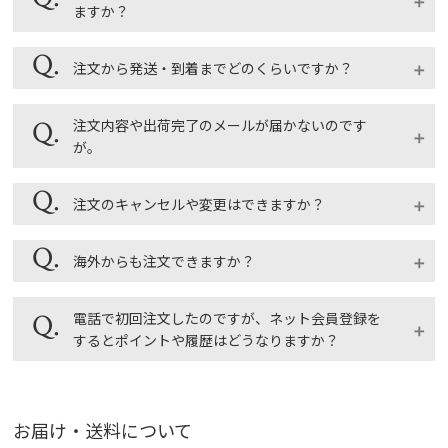
ますか？
複数のお届け先を一度に指定することはできません。
注文から発送・到着までどのくらいですか？
複数の送り先がある場合は、送り先毎にご注文くださ
いますようお願いいたします。
ご注文後２～３営業日で発送、お届けは地域により発
注文内容や出荷完了のメールが届かないのです
あらかじめマイアカウントのアドレス帳にお届け先を
送翌日～翌々日になります。
が。
登録しておくとご注文がスムーズで、毎回入力する手
土・日曜日、祝日は発送をしておりませんので、ご注
間が省けて便利です。
文後にその日をはさむ場合はお届け指定日にご注意く
詳しくは「ギフトページ」をご覧ください。
ご登録のメールアドレス、パソコンや携帯電話のメー
注文のキャンセルや変更はできますか？
ださい。お届け日時の指定は、ご注文日から５営業日
ル受信設定をご確認ください。
以降をご指定ください。最短出荷ご希望の場合は「お
ギフトページ
マイアカウントの「登録情報」より、ご登録のアドレ
届け日設定」のお届け希望日の「指定なし」にチェッ
商品の準備・発送状況によってキャンセルできない場
海外からも注文できますか？
スに間違いがないかご確認ください。また、迷惑メー
クを入れてください。
合があります。
ルフォルダに勝手に振り分けられている場合がござい
マイアカウントの「注文履歴」からご注文の手配状況
ます。その他、受信拒否リストの設定や自動転送機能
海外からの注文は受け付けております。下記ご注意く
電話で初回注文したのですが、ネット会員登録を
が確認できます。注文状況が「出荷待ち」の状態で、
を解除していない場合、メールボックスの保存容量が
ださい。
するとポイントや履歴はどうなりますか？
出荷予定日の2日前までであれば注文のキャンセルが
足りない場合もございますのでご確認ください。マイ
・お荷物の配送は日本国内に限らせていただきます。
可能ですが、注文状況が「出荷作業中」「出荷済み」
アカウントの「注文履歴」にてご注文が完了している
・受注システムが海外住所に対応しておりません。ご
となっている場合はご注文の変更・キャンセルができ
新たに会員登録されますので、ポイントや履歴は別々
かの確認もできます。
依頼主欄は日本国内の住所を入力ください。
ませんのでご了承ください。
に保持されます。情報を１つの会員IDにまとめること
お届け・送料について
も可能ですのでご希望の場合はオンラインショップ会