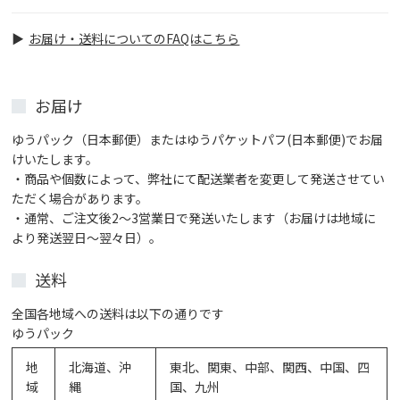
員に登録後、お電話・メールでご連絡ください。「顧
客ID取りまとめ希望」とお伝えいただくとスムーズで
お届け・送料についてのFAQはこちら
す。
お届け
ゆうパック（日本郵便）またはゆうパケットパフ(日本郵便)でお届
けいたします。
・商品や個数によって、弊社にて配送業者を変更して発送させてい
ただく場合があります。
・通常、ご注文後2～3営業日で発送いたします（お届けは地域に
より発送翌日～翌々日）。
送料
全国各地域への送料は以下の通りです
ゆうパック
地
北海道、沖
東北、関東、中部、関西、中国、四
域
縄
国、九州