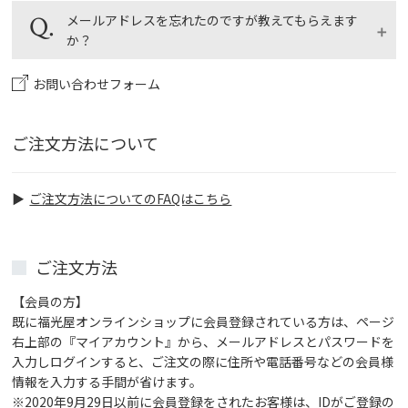
ポイントは、通信販売と相互利用はできませんので対
画面に進みます。ご登録のメールアドレスを入力し
メールアドレスを忘れたのですが教えてもらえます
象外とさせていただきます。
て、「決定」ボタンをクリックすると、ご登録のメー
か？
ルアドレスに「パスワード再発行のご案内」メールが
届きますので、指示に従って操作を完了してくださ
お問い合わせフォーム
会員登録、ご購入の際にorder@fukumitsuya.co.jpよ
い。
りメールをお送りしております。メールボックスから
[福光屋]もしくは[fukumitsuya]でご検索下さい。該
ご注文方法について
当するメールが見当たらない場合はお電話、もしくは
お問合せフォームよりお問い合せください。ご本人様
確認のため、お名前、生年月日、電話番号をお知らせ
ご注文方法についてのFAQはこちら
ください。
お問い合せはこちらから
ご注文方法
お電話はこちら
0120-293-285
【会員の方】
既に福光屋オンラインショップに会員登録されている方は、ページ
右上部の『マイアカウント』から、メールアドレスとパスワードを
入力しログインすると、ご注文の際に住所や電話番号などの会員様
情報を入力する手間が省けます。
※2020年9月29日以前に会員登録をされたお客様は、IDがご登録の