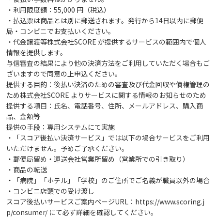
・利用限度額：55,000 円（税込）
・払込票は商品とは別に郵送されます。発行から14日以内に郵便
局・コンビニでお支払いください。
・代金譲渡等株式会社SCORE が提供するサービスの範囲内で個人
情報を提供します。
与信審査の結果により他の決済方法をご利用していただく場合もご
ざいますので同意の上申込ください。
提供する目的：後払い決済のための審査及び代金回収や債権管理の
ため株式会社SCORE よりサービスに関する情報のお知らせのため
提供する項目：氏名、電話番号、住所、メールアドレス、購入商
品、金額等
提供の手段：専用システムにて実施
・「スコア後払い決済サービス」では以下の場合サービスをご利用
いただけません。予めご了承ください。
・郵便局留め・運送会社営業所留め（営業所での引き取り）
・商品の転送
・「病院」「ホテル」「学校」のご住所でご名義が職員以外の場合
・コンビニ店頭での受け渡し
スコア後払いサービスご案内ページURL：
https://www.scoring.j
p/consumer/
にて必ず詳細を確認してください。