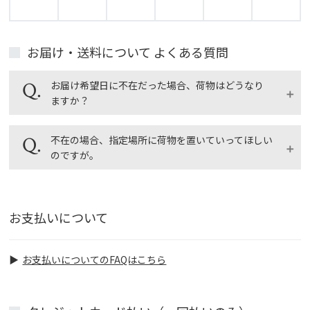
お届け・送料について よくある質問
お届け希望日に不在だった場合、荷物はどうなり
ますか？
配送業者の不在連絡票を確認のうえ、再配達依頼をし
不在の場合、指定場所に荷物を置いていってほしい
てください。
のですが。
ご不在の場合は、配送業者が不在時連絡票を残しま
す。不在時連絡票に記載されている配送業者へご連絡
【ゆうパックでお届けの場合】
していただければ、転送・再配達ができます。
宅配BOXをご利用できる場合は、通信欄で「不在時宅
お支払いについて
配BOX希望」とご指示ください。冷蔵商品は品質保持
のため御手渡しさせていただきます。盗難等の保証が
出来かねますので、置き配のご希望は承っておりませ
お支払いについてのFAQはこちら
ん。
置き配につきましては日本郵便に直接申請をお願い致
します。