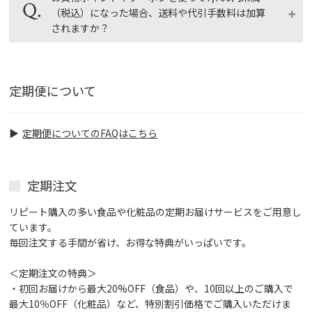
を複数お持ちの場合は、１回のご注文につき１つのク
（税込）になった場合、送料や代引手数料は加算
ーポンのみご利用いただけます。
されますか？
お値引き前の商品代金に対して送料・手数料は計算さ
れます。
定期便について
商品代金の合計が税込み7,700円以上、または送料無
料サービス対象商品であれば、お買物ポイントやクー
ポンの割引を利用しても送料・代引手数料が加算され
定期便についてのFAQはこちら
ることはありません。
ショッピングガイド > ポイント・クーポンの利用
定期注文
について
リピート購入の多い食品や化粧品の定期お届けサービスをご用意し
ています。
毎回注文する手間が省け、お得な特典がいっぱいです。
＜定期注文の特典＞
・初回お届けから最大20%OFF（食品）や、10回以上のご購入で
最大10％OFF（化粧品）など、特別割引価格でご購入いただけま