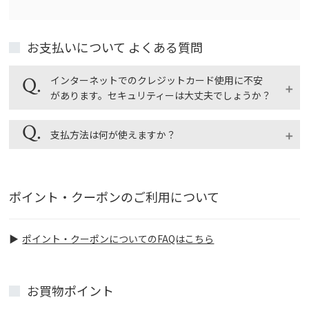
お支払いについて よくある質問
インターネットでのクレジットカード使用に不安
があります。セキュリティーは大丈夫でしょうか？
安心してご利用ください。
支払方法は何が使えますか？
福光屋オンラインショップでは、インターネットでの
セキュリティー機能として最も普及しているSSLとい
「クレジットカード払い」「代金引換払い」「郵便
う暗号化技術を採用し、細心の注意を払っておりま
局・コンビニ後払い（スコア後払い）」がご利用いた
ポイント・クーポンのご利用について
す。
だけます。
手数料、利用方法の詳細はショッピングガイドのお支
払方法をご覧ください。
ポイント・クーポンについてのFAQはこちら
ショッピングガイド > お支払いについて
お買物ポイント