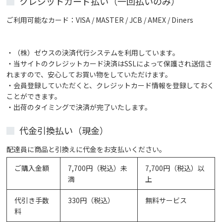
クレジットカード払い（一回払いのみ）
日本郵便 置き配のご利用について
ご利用可能なカード：VISA / MASTER / JCB / AMEX / Diners
【ゆうパケットパフでお届けの場合】
・（株）ゼウスの決済代行システムを利用しています。
ゆうパケットパフは、ポスト投函または宅配ボックス
・当サイトのクレジットカード決済はSSLによって保護され送信さ
などへのお届け（置き配）となります。対面でのお受
れますので、安心してお買い物をしていただけます。
け取りは不要です。ゆうパケットパフ対象商品は商品
・会員登録していただくと、クレジットカード情報を登録しておく
ページに記載がございます。
ことができます。
・出荷のタイミングで決済が完了いたします。
代金引換払い（現金）
配達員に商品と引換えに代金をお支払いください。
ご購入金額
7,700円（税込）未
7,700円（税込）以
満
上
代引き手数
330円（税込）
無料サービス
料