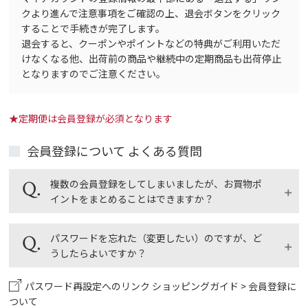
クより進んで注意事項をご確認の上、退会ボタンをクリック
することで手続きが完了します。
退会すると、クーポンやポイントなどの特典がご利用いただ
けなくなる他、出荷前の商品や継続中の定期商品も出荷停止
となりますのでご注意ください。
★定期便は会員登録が必須となります
会員登録について よくある質問
複数の会員登録をしてしまいましたが、お買物ポ
イントをまとめることはできますか？
ご希望の会員IDにお買物ポイントをまとめることがで
パスワードを忘れた（変更したい）のですが、ど
きます。 利用されていた会員IDすべてと、今後使いた
うしたらよいですか？
い会員IDがどれかをお電話・メールでご連絡くださ
い。ご本人様確認のためのお名前、電話番号、メール
パスワード再設定へのリンク
ショッピングガイド > 会員登録に
マイアカウントで「パスワードを忘れた方はこちら」
アドレスもお知らせください。 なお、直営店のお買物
ついて
のリンクをクリックしていただき、パスワード再設定