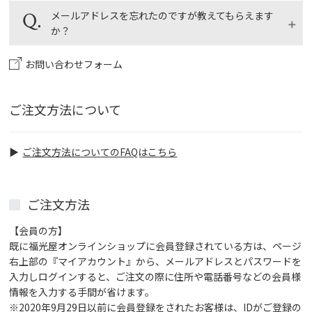
ポイントは、通信販売と相互利用はできませんので対
画面に進みます。ご登録のメールアドレスを入力し
メールアドレスを忘れたのですが教えてもらえます
象外とさせていただきます。
て、「決定」ボタンをクリックすると、ご登録のメー
か？
ルアドレスに「パスワード再発行のご案内」メールが
届きますので、指示に従って操作を完了してくださ
お問い合わせフォーム
会員登録、ご購入の際にorder@fukumitsuya.co.jpよ
い。
りメールをお送りしております。メールボックスから
[福光屋]もしくは[fukumitsuya]でご検索下さい。該
ご注文方法について
当するメールが見当たらない場合はお電話、もしくは
お問合せフォームよりお問い合せください。ご本人様
確認のため、お名前、生年月日、電話番号をお知らせ
ご注文方法についてのFAQはこちら
ください。
お問い合せはこちらから
ご注文方法
お電話はこちら
0120-293-285
【会員の方】
既に福光屋オンラインショップに会員登録されている方は、ページ
右上部の『マイアカウント』から、メールアドレスとパスワードを
入力しログインすると、ご注文の際に住所や電話番号などの会員様
情報を入力する手間が省けます。
※2020年9月29日以前に会員登録をされたお客様は、IDがご登録の