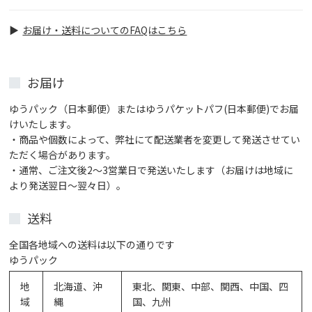
員に登録後、お電話・メールでご連絡ください。「顧
客ID取りまとめ希望」とお伝えいただくとスムーズで
お届け・送料についてのFAQはこちら
す。
お届け
ゆうパック（日本郵便）またはゆうパケットパフ(日本郵便)でお届
けいたします。
・商品や個数によって、弊社にて配送業者を変更して発送させてい
ただく場合があります。
・通常、ご注文後2～3営業日で発送いたします（お届けは地域に
より発送翌日～翌々日）。
送料
全国各地域への送料は以下の通りです
ゆうパック
地
北海道、沖
東北、関東、中部、関西、中国、四
域
縄
国、九州