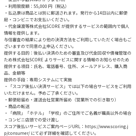
・利用限度額：55,000 円（税込）
・払込票は商品とは別に郵送されます。発行から14日以内に郵便
局・コンビニでお支払いください。
・代金譲渡等株式会社SCORE が提供するサービスの範囲内で個人
情報を提供します。
与信審査の結果により他の決済方法をご利用していただく場合もご
ざいますので同意の上申込ください。
提供する目的：後払い決済のための審査及び代金回収や債権管理の
ため株式会社SCORE よりサービスに関する情報のお知らせのため
提供する項目：氏名、電話番号、住所、メールアドレス、購入商
品、金額等
提供の手段：専用システムにて実施
・「スコア後払い決済サービス」では以下の場合サービスをご利用
いただけません。予めご了承ください。
・郵便局留め・運送会社営業所留め（営業所での引き取り）
・商品の転送
・「病院」「ホテル」「学校」のご住所でご名義が職員以外の場合
・コンビニ店頭での受け渡し
スコア後払いサービスご案内ページURL：
https://www.scoring.j
p/consumer/
にて必ず詳細を確認してください。