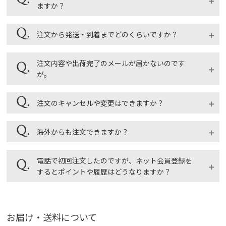
ますか？
複数のお届け先を一度に指定することはできません。
注文から発送・到着までどのくらいですか？
複数の送り先がある場合は、送り先毎にご注文くださ
いますようお願いいたします。
ご注文後２～３営業日で発送、お届けは地域により発
注文内容や出荷完了のメールが届かないのです
あらかじめマイアカウントのアドレス帳にお届け先を
送翌日～翌々日になります。
が。
登録しておくとご注文がスムーズで、毎回入力する手
土・日曜日、祝日は発送をしておりませんので、ご注
間が省けて便利です。
文後にその日をはさむ場合はお届け指定日にご注意く
詳しくは「ギフトページ」をご覧ください。
ご登録のメールアドレス、パソコンや携帯電話のメー
注文のキャンセルや変更はできますか？
ださい。お届け日時の指定は、ご注文日から５営業日
ル受信設定をご確認ください。
以降をご指定ください。最短出荷ご希望の場合は「お
ギフトページ
マイアカウントの「登録情報」より、ご登録のアドレ
届け日設定」のお届け希望日の「指定なし」にチェッ
商品の準備・発送状況によってキャンセルできない場
海外からも注文できますか？
スに間違いがないかご確認ください。また、迷惑メー
クを入れてください。
合があります。
ルフォルダに勝手に振り分けられている場合がござい
マイアカウントの「注文履歴」からご注文の手配状況
ます。その他、受信拒否リストの設定や自動転送機能
海外からの注文は受け付けております。下記ご注意く
電話で初回注文したのですが、ネット会員登録を
が確認できます。注文状況が「出荷待ち」の状態で、
を解除していない場合、メールボックスの保存容量が
ださい。
するとポイントや履歴はどうなりますか？
出荷予定日の2日前までであれば注文のキャンセルが
足りない場合もございますのでご確認ください。マイ
・お荷物の配送は日本国内に限らせていただきます。
可能ですが、注文状況が「出荷作業中」「出荷済み」
アカウントの「注文履歴」にてご注文が完了している
・受注システムが海外住所に対応しておりません。ご
となっている場合はご注文の変更・キャンセルができ
新たに会員登録されますので、ポイントや履歴は別々
かの確認もできます。
依頼主欄は日本国内の住所を入力ください。
ませんのでご了承ください。
に保持されます。情報を１つの会員IDにまとめること
お届け・送料について
も可能ですのでご希望の場合はオンラインショップ会