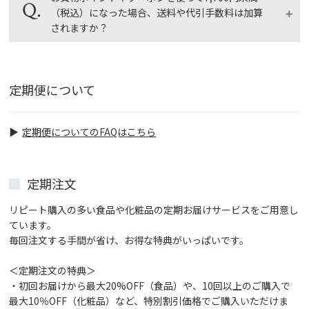
を複数お持ちの場合は、１回のご注文につき１つのク
（税込）になった場合、送料や代引手数料は加算
ーポンのみご利用いただけます。
されますか？
お値引き前の商品代金に対して送料・手数料は計算さ
れます。
定期便について
商品代金の合計が税込み7,700円以上、または送料無
料サービス対象商品であれば、お買物ポイントやクー
ポンの割引を利用しても送料・代引手数料が加算され
定期便についてのFAQはこちら
ることはありません。
ショッピングガイド > ポイント・クーポンの利用
定期注文
について
リピート購入の多い食品や化粧品の定期お届けサービスをご用意し
ています。
毎回注文する手間が省け、お得な特典がいっぱいです。
＜定期注文の特典＞
・初回お届けから最大20%OFF（食品）や、10回以上のご購入で
最大10％OFF（化粧品）など、特別割引価格でご購入いただけま