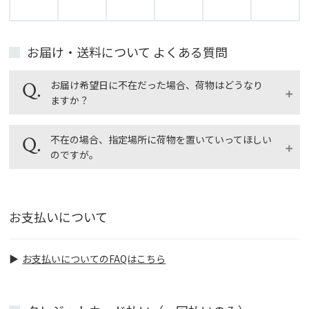
お届け・送料について よくある質問
お届け希望日に不在だった場合、荷物はどうなり
ますか？
配送業者の不在連絡票を確認のうえ、再配達依頼をし
不在の場合、指定場所に荷物を置いていってほしい
てください。
のですが。
ご不在の場合は、配送業者が不在時連絡票を残しま
す。不在時連絡票に記載されている配送業者へご連絡
【ゆうパックでお届けの場合】
していただければ、転送・再配達ができます。
宅配BOXをご利用できる場合は、通信欄で「不在時宅
お支払いについて
配BOX希望」とご指示ください。冷蔵商品は品質保持
のため御手渡しさせていただきます。盗難等の保証が
出来かねますので、置き配のご希望は承っておりませ
お支払いについてのFAQはこちら
ん。
置き配につきましては日本郵便に直接申請をお願い致
します。