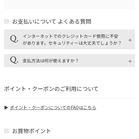
お支払いについて よくある質問
インターネットでのクレジットカード使用に不安
があります。セキュリティーは大丈夫でしょうか？
安心してご利用ください。
支払方法は何が使えますか？
福光屋オンラインショップでは、インターネットでの
セキュリティー機能として最も普及しているSSLとい
「クレジットカード払い」「代金引換払い」「郵便
う暗号化技術を採用し、細心の注意を払っておりま
局・コンビニ後払い（スコア後払い）」がご利用いた
ポイント・クーポンのご利用について
す。
だけます。
手数料、利用方法の詳細はショッピングガイドのお支
払方法をご覧ください。
ポイント・クーポンについてのFAQはこちら
ショッピングガイド > お支払いについて
お買物ポイント