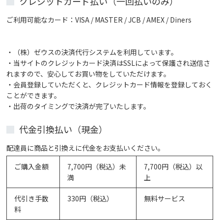
クレジットカード払い（一回払いのみ）
日本郵便 置き配のご利用について
ご利用可能なカード：VISA / MASTER / JCB / AMEX / Diners
【ゆうパケットパフでお届けの場合】
・（株）ゼウスの決済代行システムを利用しています。
ゆうパケットパフは、ポスト投函または宅配ボックス
・当サイトのクレジットカード決済はSSLによって保護され送信さ
などへのお届け（置き配）となります。対面でのお受
れますので、安心してお買い物をしていただけます。
け取りは不要です。ゆうパケットパフ対象商品は商品
・会員登録していただくと、クレジットカード情報を登録しておく
ページに記載がございます。
ことができます。
・出荷のタイミングで決済が完了いたします。
代金引換払い（現金）
配達員に商品と引換えに代金をお支払いください。
ご購入金額
7,700円（税込）未
7,700円（税込）以
満
上
代引き手数
330円（税込）
無料サービス
料