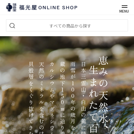
MENU
恵みの天然水、
貝殻層をくぐり抜けてきた証です。
天然のミネラルを含むのは、
カルシウムやマグネシウムなど
蔵の地下150mに辿り着く。
雨雪が100年の歳月をかけて
日本三霊山・白山の麓に降り積もった
生まれたて百歳。