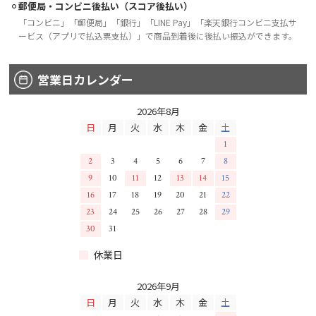
郵便局・コンビニ後払い（スコア後払い）
「コンビニ」「郵便局」「銀行」「LINE Pay」「楽天銀行コンビニ支払サ
ービス（アプリで払込票支払）」で商品到着後に後払い振込ができます。
営業日カレンダー
2026年8月
日
月
火
水
木
金
土
1
2
3
4
5
6
7
8
9
10
11
12
13
14
15
16
17
18
19
20
21
22
23
24
25
26
27
28
29
30
31
休業日
2026年9月
日
月
火
水
木
金
土