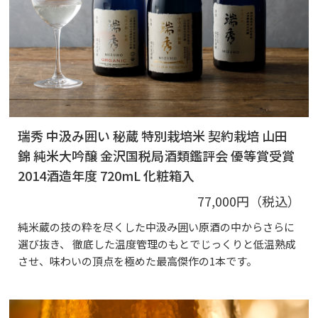
瑞秀 中汲み囲い 秘蔵 特別栽培米 契約栽培 山田
錦 純米大吟醸 金沢国税局酒類鑑評会 優等賞受賞
2014酒造年度 720mL 化粧箱入
77,000円（税込）
純米蔵の技の粋を尽くした中汲み囲い原酒の中からさらに
選び抜き、 徹底した温度管理のもとでじっくりと低温熟成
させ、味わいの頂点を極めた最高傑作の1本です。