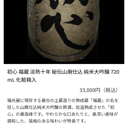
初心 福蔵 淡熟十年 秘伝山廃仕込 純米大吟醸 720
mL 化粧箱入
33,000円（税込）
福光屋に現存する最古の土蔵造りの熟成蔵「福蔵」の名を
冠した山廃仕込純米大吟醸の原酒。低温熟成させた「初
心」の最高峰です。やわらかな口あたりと、奥深い香味が
調和した、風格のある味わいが特長です。