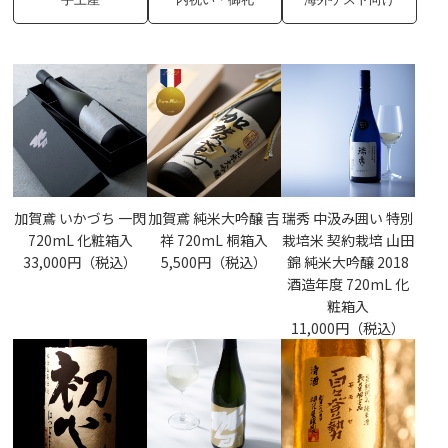
加賀鳶 いかづち 一閃
加賀鳶 純米大吟醸 吉
瑞秀 中汲み囲い 特別
720mL 化粧箱入
祥 720mL 桐箱入
栽培米 契約栽培 山田
33,000円（税込）
5,500円（税込）
錦 純米大吟醸 2018
酒造年度 720mL 化
粧箱入
11,000円（税込）