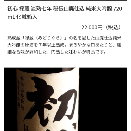
初心 禄蔵 淡熟七年 秘伝山廃仕込 純米大吟醸 720
mL 化粧箱入
22,000円（税込）
熟成蔵「禄蔵（みどりぐら）」の名を冠した山廃仕込純米
大吟醸の原酒を７年以上熟成。まろやかな口あたりと、繊
細な香味が調和した、円熟した味わいが特長です。