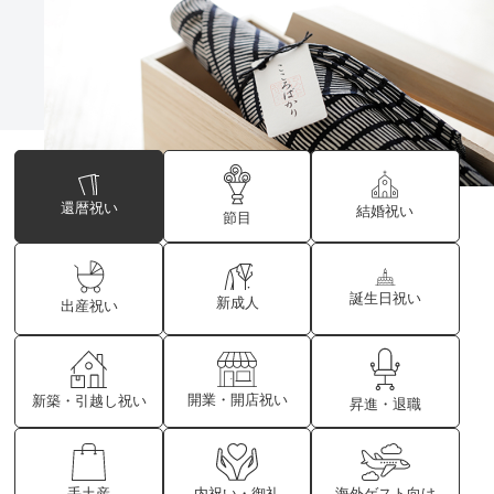
還暦祝い
結婚祝い
節目
誕生日祝い
新成人
出産祝い
開業・開店祝い
新築・引越し祝い
昇進・退職
海外ゲスト向け
内祝い・御礼
手土産