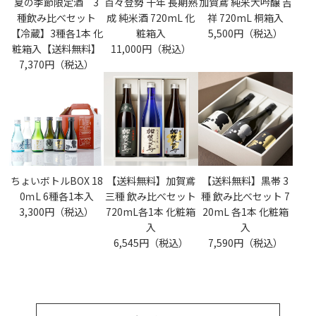
夏の季節限定酒 3
百々登勢 十年 長期熟
加賀鳶 純米大吟醸 吉
種飲み比べセット
成 純米酒 720mL 化
祥 720mL 桐箱入
【冷蔵】3種各1本 化
粧箱入
5,500円（税込）
粧箱入【送料無料】
11,000円（税込）
7,370円（税込）
ちょいボトルBOX 18
【送料無料】加賀鳶
【送料無料】黒帯 3
0ｍL 6種各1本入
三種 飲み比べセット
種 飲み比べセット 7
3,300円（税込）
720mL各1本 化粧箱
20mL 各1本 化粧箱
入
入
6,545円（税込）
7,590円（税込）