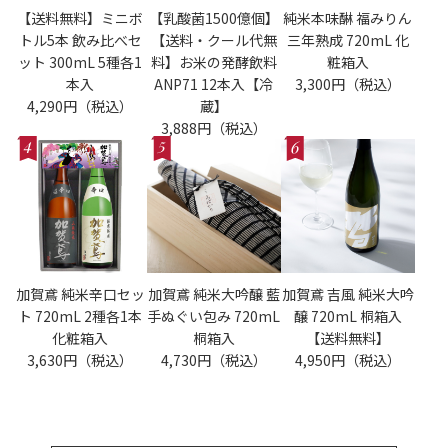
【送料無料】ミニボ
【乳酸菌1500億個】
純米本味醂 福みりん
トル5本 飲み比べセ
【送料・クール代無
三年熟成 720mL 化
ット 300mL 5種各1
料】お米の発酵飲料
粧箱入
本入
ANP71 12本入【冷
3,300円（税込）
4,290円（税込）
蔵】
3,888円（税込）
加賀鳶 純米辛口セッ
加賀鳶 純米大吟醸 藍
加賀鳶 吉風 純米大吟
ト 720mL 2種各1本
手ぬぐい包み 720mL
醸 720mL 桐箱入
化粧箱入
桐箱入
【送料無料】
3,630円（税込）
4,730円（税込）
4,950円（税込）