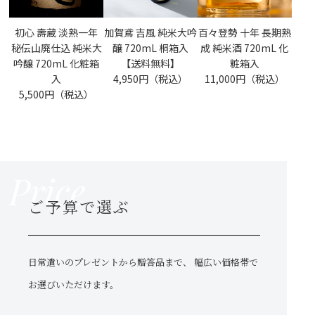
初心 壽蔵 淡熟一年
加賀鳶 吉風 純米大吟
百々登勢 十年 長期熟
秘伝山廃仕込 純米大
醸 720mL 桐箱入
成 純米酒 720mL 化
吟醸 720mL 化粧箱
【送料無料】
粧箱入
入
4,950円（税込）
11,000円（税込）
5,500円（税込）
Price
ご予算で選ぶ
日常遣いのプレゼントから贈答品まで、
幅広い価格帯で
お選びいただけます。