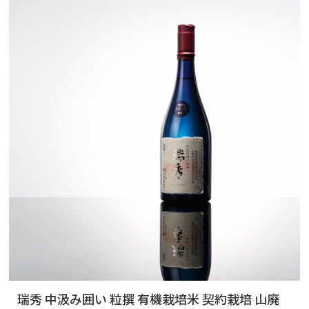
瑞秀 中汲み囲い 粒撰 有機栽培米 契約栽培 山廃