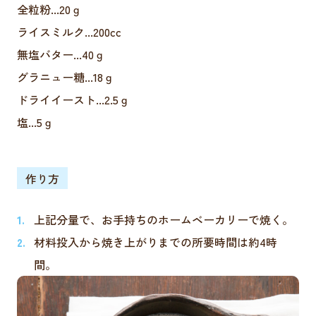
全粒粉...20ｇ
ライスミルク...200cc
無塩バター...40ｇ
グラニュー糖...18ｇ
ドライイースト...2.5ｇ
塩...5ｇ
作り方
上記分量で、お手持ちのホームベーカリーで焼く。
材料投入から焼き上がりまでの所要時間は約4時
間。