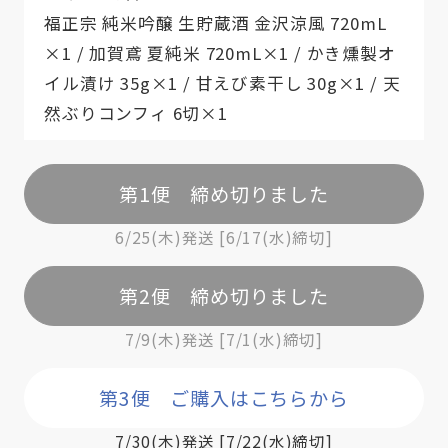
福正宗 純米吟醸 生貯蔵酒 金沢涼風 720mL
×1 / 加賀鳶 夏純米 720mL×1 / かき燻製オ
イル漬け 35g×1 / 甘えび素干し 30g×1 / 天
然ぶりコンフィ 6切×1
第1便 締め切りました
6/25(木)発送 [6/17(水)締切]
第2便 締め切りました
7/9(木)発送 [7/1(水)締切]
第3便 ご購入はこちらから
7/30(木)発送 [7/22(水)締切]