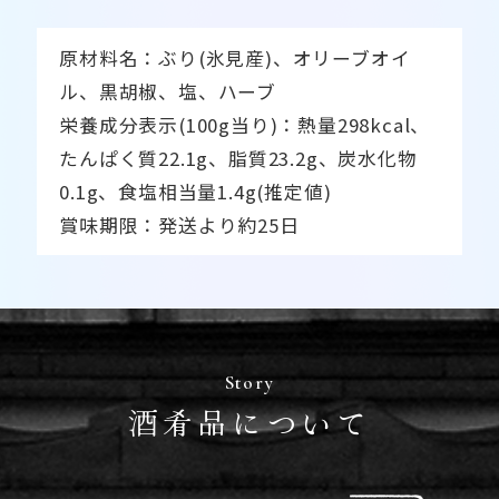
原材料名：ぶり(氷見産)、オリーブオイ
ル、黒胡椒、塩、ハーブ
栄養成分表示(100g当り)：熱量298kcal、
たんぱく質22.1g、脂質23.2g、炭水化物
0.1g、食塩相当量1.4g(推定値)
賞味期限：発送より約25日
Story
酒肴品について