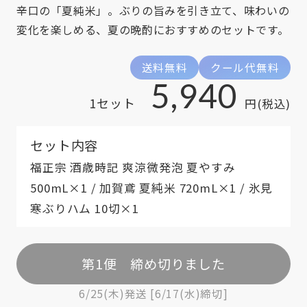
辛口の「夏純米」。ぶりの旨みを引き立て、味わいの
変化を楽しめる、夏の晩酌におすすめのセットです。
送料無料
クール代無料
5,940
1セット
円(税込)
セット内容
福正宗 酒歳時記 爽涼微発泡 夏やすみ
500mL×1 / 加賀鳶 夏純米 720mL×1 / 氷見
寒ぶりハム 10切×1
第1便 締め切りました
6/25(木)発送 [6/17(水)締切]