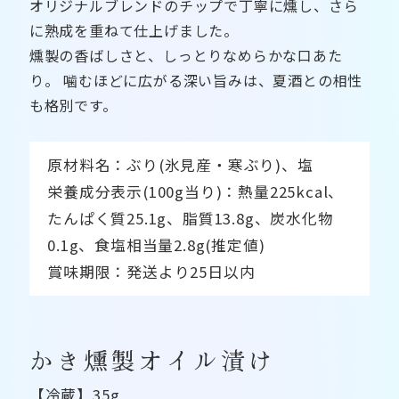
オリジナルブレンドのチップで丁寧に燻し、さら
に熟成を重ねて仕上げました。
燻製の香ばしさと、しっとりなめらかな口あた
り。 噛むほどに広がる深い旨みは、夏酒との相性
も格別です。
原材料名：ぶり(氷見産・寒ぶり)、塩
栄養成分表示(100g当り)：熱量225kcal、
たんぱく質25.1g、脂質13.8g、炭水化物
0.1g、食塩相当量2.8g(推定値)
賞味期限：発送より25日以内
かき燻製オイル漬け
【冷蔵】35g