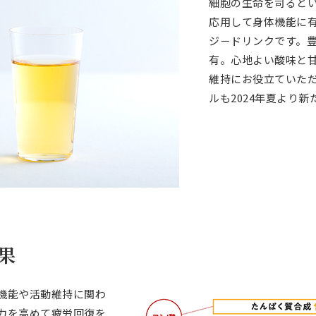
細胞の生命を司ると
応用して身体機能に有
ジ－ドリンクです。
有。心地よい酸味と
維持にお役立ていた
ルも2024年夏より
果
機能や活動維持に関わ
力を高めて疲労回復を