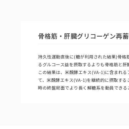
骨格筋・肝臓グリコーゲン再蓄
持久性運動直後に(糖が利用された結果)骨格
るグルコース益を摂取するよりも骨格筋と肝
この結果は、米醗酵エキス(VA-1)に含ま
て、米醗酵エキス(VA-1)を継続的に摂取
時の終盤局面でより長く解糖系を動員できる