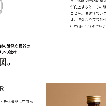
官。代謝や細胞周期
が向上すると、その
ことが示唆されてい
は、持久力や疲労耐
は37兆個といわれていま
R
胞・身体機能に有用な